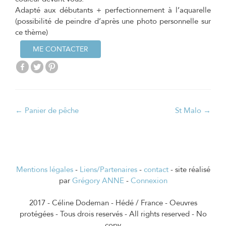
Adapté aux débutants + perfectionnement à l’aquarelle
(possibilité de peindre d’après une photo personnelle sur
ce thème)
ME CONTACTER
Navigation
←
Panier de pêche
St Malo
→
de
l’article
Mentions légales
-
Liens/Partenaires
-
contact
- site réalisé
par
Grégory ANNE
-
Connexion
2017 - Céline Dodeman - Hédé / France - Oeuvres
protégées - Tous drois reservés - All rights reserved - No
copy