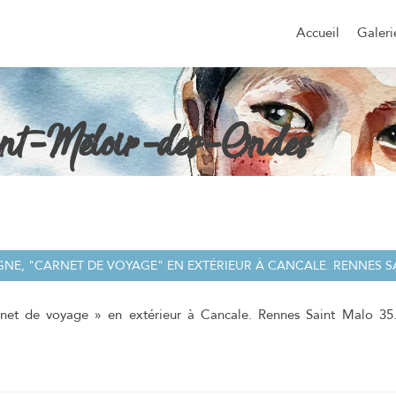
Aller
au
Accueil
Galeri
contenu
principal
int-Méloir-des-Ondes
rnet de voyage » en extérieur à Cancale. Rennes Saint Malo 35