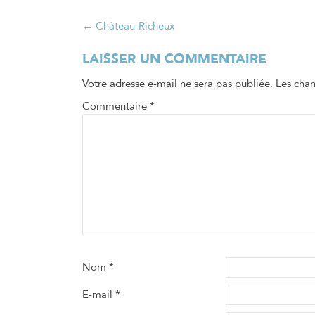
Navigation
←
Château-Richeux
de
LAISSER UN COMMENTAIRE
l’article
Votre adresse e-mail ne sera pas publiée.
Les cham
Commentaire
*
Nom
*
E-mail
*