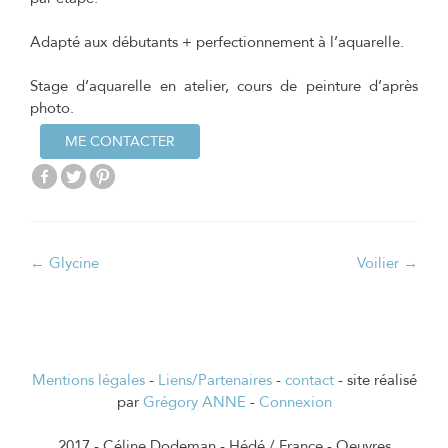
Adapté aux débutants + perfectionnement à l’aquarelle.
Stage d’aquarelle en atelier, cours de peinture d’après
photo.
ME CONTACTER
Navigation
←
Glycine
Voilier
→
de
l’article
Mentions légales
-
Liens/Partenaires
-
contact
- site réalisé
par
Grégory ANNE
-
Connexion
2017 - Céline Dodeman - Hédé / France - Oeuvres