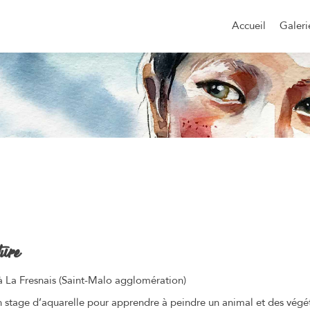
Aller
au
Accueil
Galeri
contenu
principal
ture
à La Fresnais (Saint-Malo agglomération)
 stage d’aquarelle pour apprendre à peindre un animal et des végé