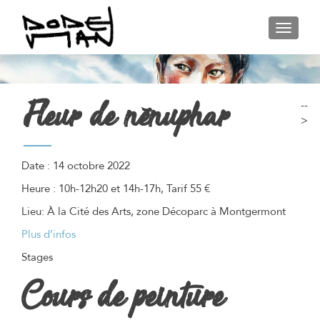
AFFIC
Fleur de nénuphar
--
>
Date :
14 octobre 2022
Heure :
10h-12h20 et 14h-17h, Tarif 55 €
Lieu:
À la Cité des Arts, zone Décoparc à Montgermont
Plus d’infos
Stages
Cours de peinture