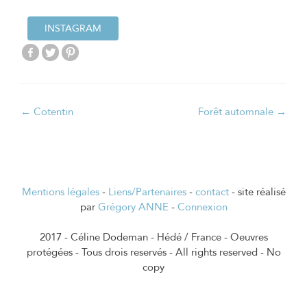
INSTAGRAM
Navigation
←
Cotentin
Forêt automnale
→
de
l’article
Mentions légales
-
Liens/Partenaires
-
contact
- site réalisé
par
Grégory ANNE
-
Connexion
2017 - Céline Dodeman - Hédé / France - Oeuvres
protégées - Tous drois reservés - All rights reserved - No
copy