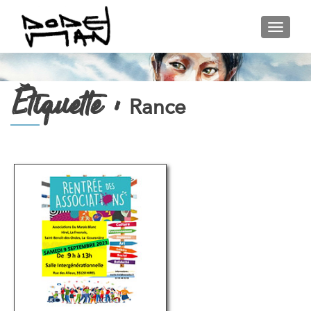
AFFIC
Étiquette :
Rance