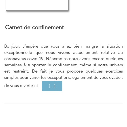
Carnet de confinement
Bonjour, J’espère que vous allez bien malgré la situation
exceptionnelle que nous vivons actuellement relative au
coronavirus covid 19. Néanmoins nous avons encore quelques
semaines à supporter le confinement, même si notre univers
est restreint. De fait je vous propose quelques exercices
simples pour varier les occupations, également de vous évader,
de vous divertir et
EN SAVOIR PLUS SURCARNET DE CO
[…]