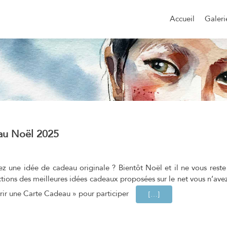
Aller
au
Accueil
Galeri
contenu
principal
au Noël 2025
 une idée de cadeau originale ? Bientôt Noël et il ne vous reste p
ctions des meilleures idées cadeaux proposées sur le net vous n’avez
rir une Carte Cadeau » pour participer
EN SAVOIR PLUS SU
[…]