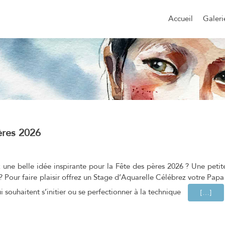
Aller
au
Accueil
Galeri
contenu
principal
ères 2026
 une belle idée inspirante pour la Fête des pères 2026 ? Une petit
 ? Pour faire plaisir offrez un Stage d’Aquarelle Célébrez votre Pap
i souhaitent s’initier ou se perfectionner à la technique
EN SAV
[…]