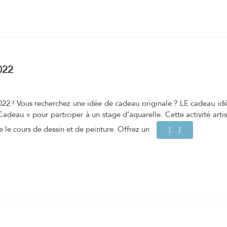
022
2 ! Vous recherchez une idée de cadeau originale ? LE cadeau idéal
 Cadeau » pour participer à un stage d’aquarelle. Cette activité ar
e le cours de dessin et de peinture. Offrez un
EN SAVOIR PLU
[…]