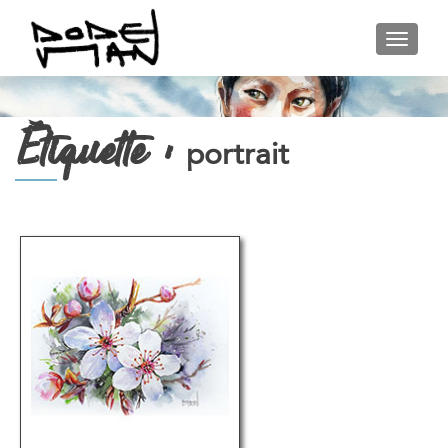
AFFIC
Étiquette :
portrait