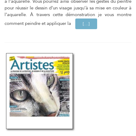
à l’aquarelle. Vous pourrez ainsi observer les gestes du peintre
pour réussir le dessin d’un visage jusqu’à sa mise en couleur à
l’aquarelle. À travers cette démonstration je vous montre
comment peindre et appliquer la
EN SAVOIR PLUS SURPOR
[…]